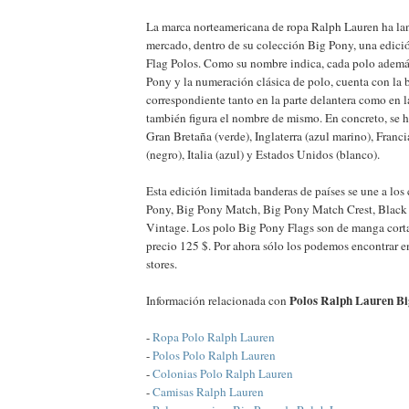
La marca norteamericana de ropa Ralph Lauren ha la
mercado, dentro de su colección Big Pony, una edici
Flag Polos. Como su nombre indica, cada polo además
Pony y la numeración clásica de polo, cuenta con la 
correspondiente tanto en la parte delantera como en l
también figura el nombre de mismo. En concreto, se h
Gran Bretaña (verde), Inglaterra (azul marino), Franci
(negro), Italia (azul) y Estados Unidos (blanco).
Esta edición limitada banderas de países se une a los
Pony, Big Pony Match, Big Pony Match Crest, Blac
Vintage. Los polo Big Pony Flags son de manga cort
precio 125 $. Por ahora sólo los podemos encontrar e
stores.
Polos Ralph Lauren Bi
Información relacionada con
-
Ropa Polo Ralph Lauren
-
Polos Polo Ralph Lauren
-
Colonias Polo Ralph Lauren
-
Camisas Ralph Lauren