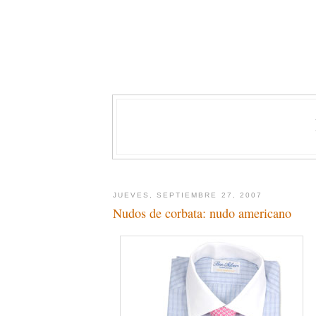
JUEVES, SEPTIEMBRE 27, 2007
Nudos de corbata: nudo americano