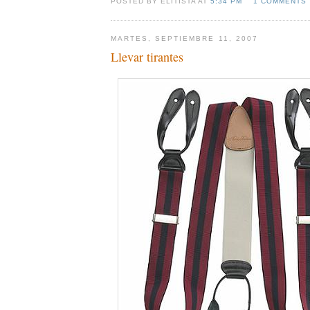
POSTED BY ELITISTA AT
5:34 PM
1 COMMENTS
MARTES, SEPTIEMBRE 11, 2007
Llevar tirantes