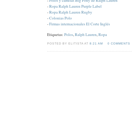
-
Polos y camisas Big Pony de Ralph Lauren
-
Ropa Ralph Lauren Purple Label
-
Ropa Ralph Lauren Rugby
-
Colonias Polo
-
Firmas internacionales El Corte Inglés
Etiquetas:
Polos
,
Ralph Lauren
,
Ropa
POSTED BY ELITISTA AT
8:21 AM
0 COMMENTS