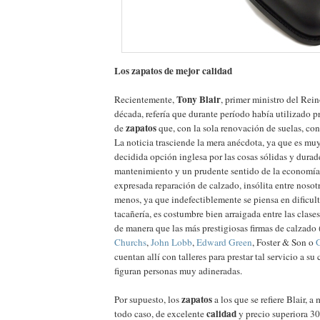
Los zapatos de mejor calidad
Tony Blair
Recientemente,
, primer ministro del Rei
década, refería que durante período había utilizado p
zapatos
de
que, con la sola renovación de suelas, co
La noticia trasciende la mera anécdota, ya que es muy
decidida opción inglesa por las cosas sólidas y durad
mantenimiento y un prudente sentido de la economía
expresada reparación de calzado, insólita entre nosot
menos, ya que indefectiblemente se piensa en dificu
tacañería, es costumbre bien arraigada entre las clas
de manera que las más prestigiosas firmas de calzado 
Churchs
,
John Lobb
,
Edward Green
, Foster & Son o
G
cuentan allí con talleres para prestar tal servicio a su 
figuran personas muy adineradas.
zapatos
Por supuesto, los
a los que se refiere Blair, a
calidad
todo caso, de excelente
y precio superiora 300