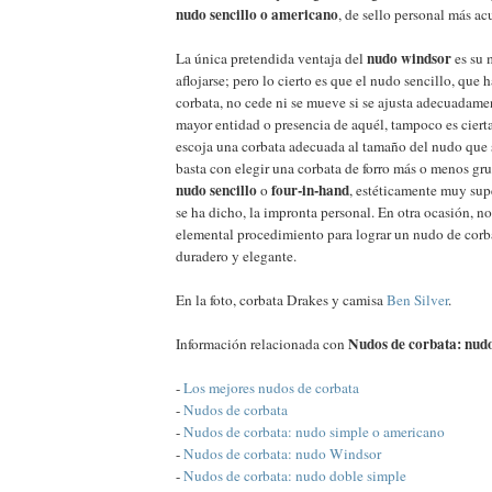
nudo sencillo o americano
, de sello personal más ac
nudo windsor
La única pretendida ventaja del
es su 
aflojarse; pero lo cierto es que el nudo sencillo, que h
corbata, no cede ni se mueve si se ajusta adecuadamen
mayor entidad o presencia de aquél, tampoco es ciert
escoja una corbata adecuada al tamaño del nudo que s
basta con elegir una corbata de forro más o menos gru
nudo sencillo
four-in-hand
o
, estéticamente muy supe
se ha dicho, la impronta personal. En otra ocasión, no
elemental procedimiento para lograr un nudo de cor
duradero y elegante.
En la foto, corbata Drakes y camisa
Ben Silver
.
Nudos de corbata: nud
Información relacionada con
-
Los mejores nudos de corbata
-
Nudos de corbata
-
Nudos de corbata: nudo simple o americano
-
Nudos de corbata: nudo Windsor
-
Nudos de corbata: nudo doble simple