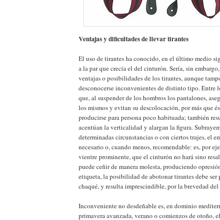
Ventajas y dificultades de llevar tirantes
El uso de tirantes ha conocido, en el último medio sig
a la par que crecía el del cinturón. Sería, sin embargo
ventajas o posibilidades de los tirantes, aunque tam
desconocerse inconvenientes de distinto tipo. Entre 
que, al suspender de los hombros los pantalones, ase
los mismos y evitan su descolocación, por más que ést
producirse para persona poco habituada; también res
acentúan la verticalidad y alargan la figura. Subray
determinadas circunstancias o con ciertos trajes, el e
necesario o, cuando menos, recomendable: es, por ej
vientre prominente, que el cinturón no hará sino resal
puede ceñir de manera molesta, produciendo opresión
etiqueta, la posibilidad de abotonar tirantes debe ser
chaqué, y resulta imprescindible, por la brevedad del 
Inconveniente no desdeñable es, en dominio mediter
primavera avanzada, verano o comienzos de otoño, el 