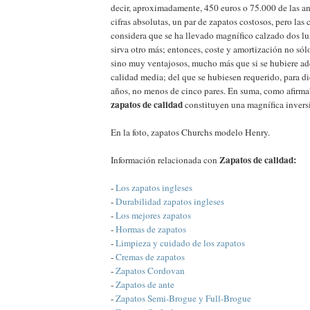
decir, aproximadamente, 450 euros o 75.000 de las an
cifras absolutas, un par de zapatos costosos, pero las 
considera que se ha llevado magnífico calzado dos lu
sirva otro más; entonces, coste y amortización no sól
sino muy ventajosos, mucho más que si se hubiere ad
calidad media; del que se hubiesen requerido, para d
años, no menos de cinco pares. En suma, como afirmab
zapatos de calidad
constituyen una magnífica invers
En la foto, zapatos Churchs modelo Henry.
Zapatos de calidad:
Información relacionada con
-
Los zapatos ingleses
-
Durabilidad zapatos ingleses
-
Los mejores zapatos
-
Hormas de zapatos
-
Limpieza y cuidado de los zapatos
-
Cremas de zapatos
-
Zapatos Cordovan
-
Zapatos de ante
-
Zapatos Semi-Brogue y Full-Brogue