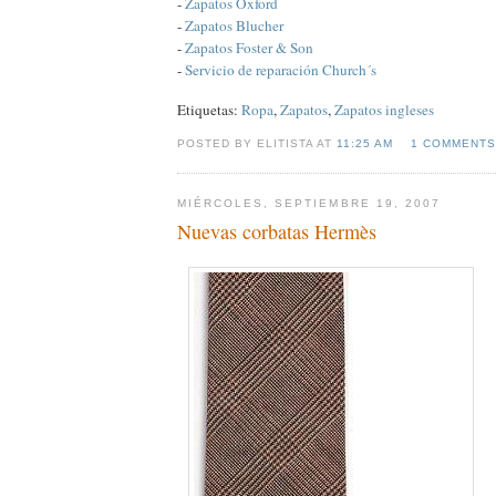
-
Zapatos Oxford
-
Zapatos Blucher
-
Zapatos Foster & Son
-
Servicio de reparación Church´s
Etiquetas:
Ropa
,
Zapatos
,
Zapatos ingleses
POSTED BY ELITISTA AT
11:25 AM
1 COMMENTS
MIÉRCOLES, SEPTIEMBRE 19, 2007
Nuevas corbatas Hermès