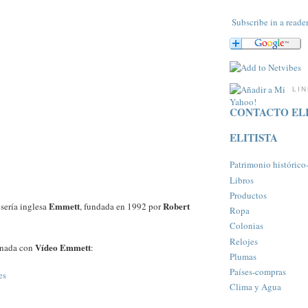
Subscribe in a reade
LI
CONTACTO ELI
ELITISTA
Patrimonio histórico-a
Libros
Productos
Emmett
Robert
sería inglesa
, fundada en 1992 por
Ropa
Colonias
Relojes
Vídeo Emmett
onada con
:
Plumas
Paí­ses-compras
es
Clima y Agua