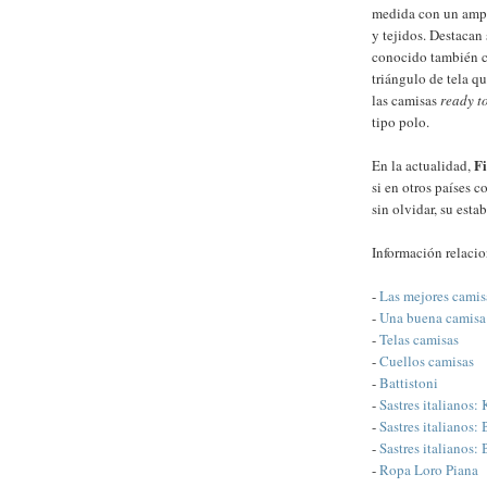
medida con un ampli
y tejidos. Destacan 
conocido también co
triángulo de tela qu
las camisas
ready t
tipo polo.
F
En la actualidad,
si en otros países c
sin olvidar, su est
Información relaci
-
Las mejores camis
-
Una buena camisa
-
Telas camisas
-
Cuellos camisas
-
Battistoni
-
Sastres italianos: 
-
Sastres italianos: 
-
Sastres italianos: 
-
Ropa Loro Piana