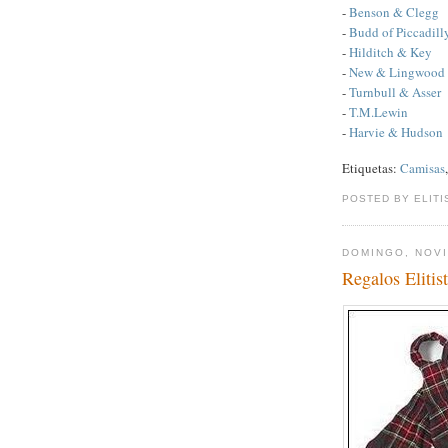
-
Benson & Clegg
-
Budd of Piccadill
-
Hilditch & Key
-
New & Lingwood
-
Turnbull & Asser
-
T.M.Lewin
-
Harvie & Hudson
Etiquetas:
Camisas
POSTED BY ELITI
DOMINGO, NOVI
Regalos Eliti