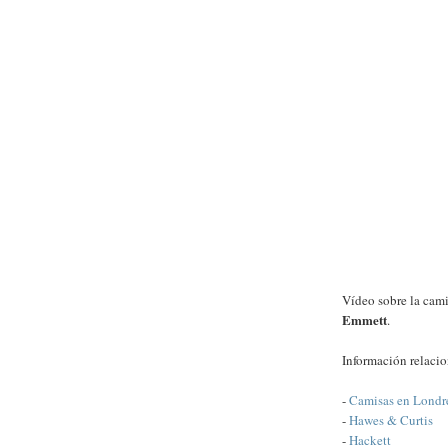
Vídeo sobre la cami
Emmett
.
Información relaci
-
Camisas en Londr
-
Hawes & Curtis
-
Hackett