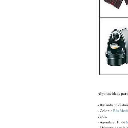
Algunas ideas para
- Bufanda de cashm
- Colonia
Blu Medi
euros.
- Agenda 2010 de
M
- Máquina de café
N