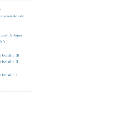
S
icación de este
ckett & Jones
h´s
bolsillo III
bolsillo II
bolsillo I