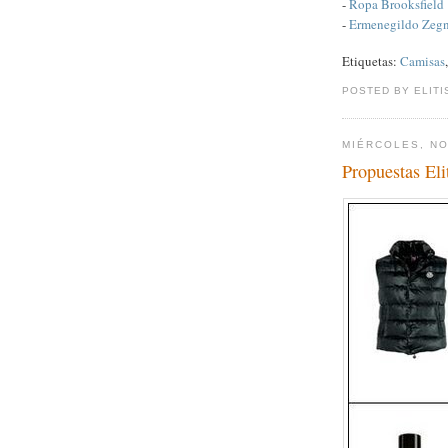
-
Ropa Brooksfield
-
Ermenegildo Zegn
Etiquetas:
Camisas
POSTED BY ELITI
MIÉRCOLES, NO
Propuestas Eli