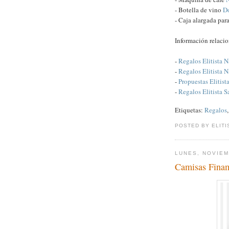
- Botella de vino
D
- Caja alargada par
Información relaci
-
Regalos Elitista 
-
Regalos Elitista N
-
Propuestas Elitist
-
Regalos Elitista S
Etiquetas:
Regalos
POSTED BY ELITI
LUNES, NOVIEM
Camisas Fina