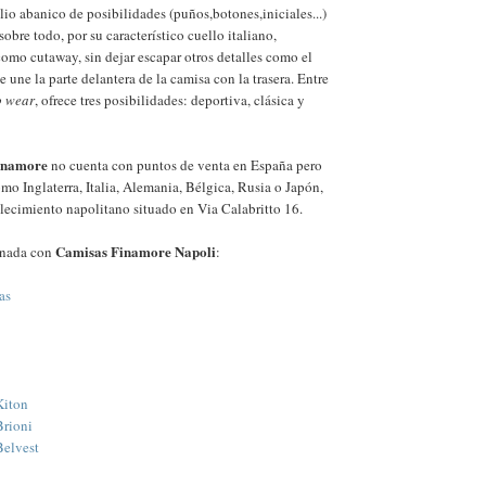
o abanico de posibilidades (puños,botones,iniciales...)
sobre todo, por su característico cuello italiano,
mo cutaway, sin dejar escapar otros detalles como el
e une la parte delantera de la camisa con la trasera. Entre
o wear
, ofrece tres posibilidades: deportiva, clásica y
inamore
no cuenta con puntos de venta en España pero
omo Inglaterra, Italia, Alemania, Bélgica, Rusia o Japón,
ablecimiento napolitano situado en Via Calabritto 16.
Camisas Finamore Napoli
onada con
:
as
Kiton
Brioni
Belvest