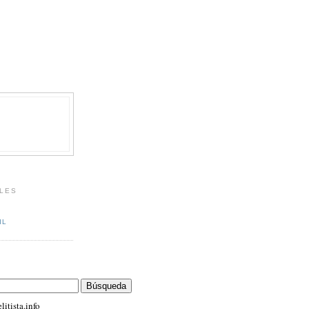
LES
IL
itista.info