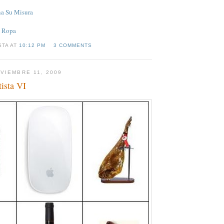
a Su Misura
,
Ropa
STA AT
10:12 PM
3 COMMENTS
VIEMBRE 11, 2009
tista VI