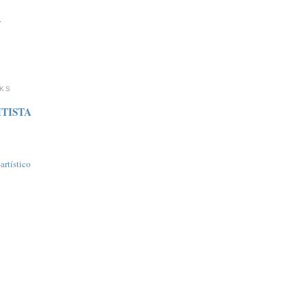
r
NKS
TISTA
rtí­stico