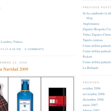
y
PREVIOUS POST
Se ha cambiado la ub
blog
Anglomania
Zapatos Bespoke Cro
Vídeo Zapatos Churc
Tapeta camisas
,
Londres
,
Vídeos
Cómo doblar pañuelo 
STA AT
9:40 PM
0 COMMENTS
Cómo doblar pañuelo 
Pickett
Cómo doblar pañuelo 
EMBRE 22, 2009
La Bufanda
sta Navidad 2009
ARCHIVES
octubre 2006
noviembre 2006
diciembre 2006
enero 2007
febrero 2007