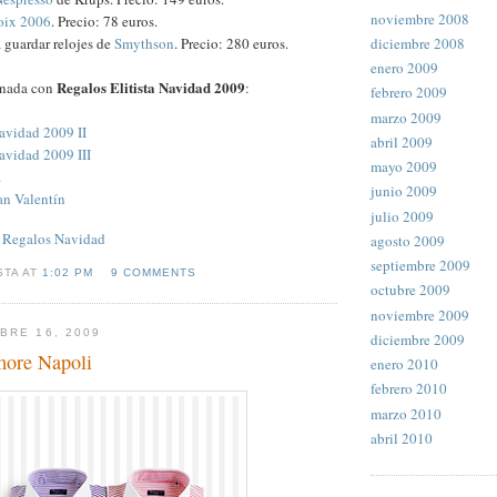
noviembre 2008
oix 2006
. Precio: 78 euros.
diciembre 2008
a guardar relojes de
Smythson
. Precio: 280 euros.
enero 2009
Regalos Elitista Navidad 2009
onada con
:
febrero 2009
marzo 2009
Navidad 2009 II
abril 2009
avidad 2009 III
mayo 2009
a
junio 2009
an Valentín
julio 2009
,
Regalos Navidad
agosto 2009
septiembre 2009
STA AT
1:02 PM
9 COMMENTS
octubre 2009
noviembre 2009
BRE 16, 2009
diciembre 2009
more Napoli
enero 2010
febrero 2010
marzo 2010
abril 2010