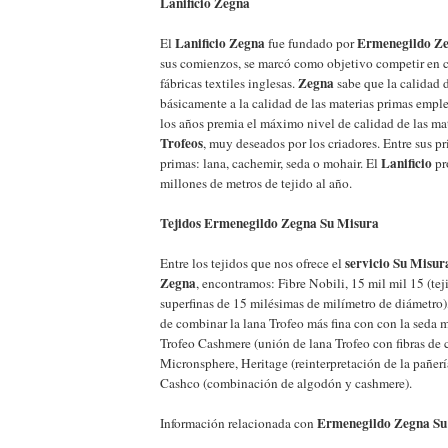
Lanificio Zegna
Lanificio Zegna
Ermenegildo Z
El
fue fundado por
sus comienzos, se marcó como objetivo competir en c
Zegna
fábricas textiles inglesas.
sabe que la calidad d
básicamente a la calidad de las materias primas emple
los años premia el máximo nivel de calidad de las ma
Trofeos
, muy deseados por los criadores. Entre sus pr
Lanificio
primas: lana, cachemir, seda o mohair. El
pr
millones de metros de tejido al año.
Tejidos Ermenegildo Zegna Su Misura
servicio Su Misu
Entre los tejidos que nos ofrece el
Zegna
, encontramos: Fibre Nobili, 15 mil mil 15 (te
superfinas de 15 milésimas de milímetro de diámetro),
de combinar la lana Trofeo más fina con con la seda m
Trofeo Cashmere (unión de lana Trofeo con fibras de 
Micronsphere, Heritage (reinterpretación de la pañería
Cashco (combinación de algodón y cashmere).
Ermenegildo Zegna Su
Información relacionada con