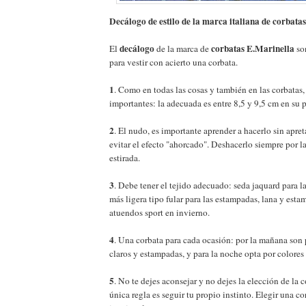
Decálogo de estilo de la marca italiana de corbata
decálogo
corbatas E.Marinella
El
de la marca de
son
para vestir con acierto una corbata.
1
. Como en todas las cosas y también en las corbatas
importantes: la adecuada es entre 8,5 y 9,5 cm en su 
2
. El nudo, es importante aprender a hacerlo sin apre
evitar el efecto "ahorcado". Deshacerlo siempre por l
estirada.
3
. Debe tener el tejido adecuado: seda jaquard para l
más ligera tipo fular para las estampadas, lana y est
atuendos sport en invierno.
4
. Una corbata para cada ocasión: por la mañana son p
claros y estampadas, y para la noche opta por colores
5
. No te dejes aconsejar y no dejes la elección de la c
única regla es seguir tu propio instinto. Elegir una co