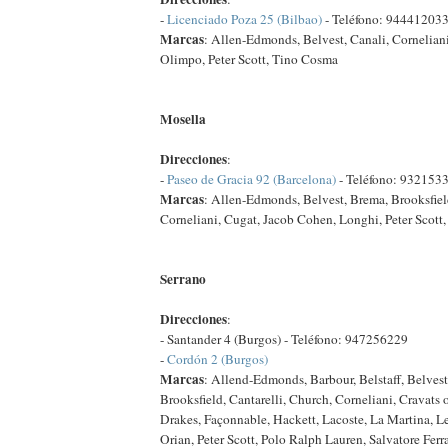
-
Licenciado Poza 25 (Bilbao)
- Teléfono: 94441203
Marcas
: Allen-Edmonds, Belvest, Canali, Corneliani
Olimpo, Peter Scott, Tino Cosma
Mosella
Direcciones
:
-
Paseo de Gracia 92 (Barcelona)
- Teléfono: 932153
Marcas
: Allen-Edmonds, Belvest, Brema, Brooksfiel
Corneliani, Cugat, Jacob Cohen, Longhi, Peter Scott
Serrano
Direcciones
:
- Santander 4 (Burgos) - Teléfono: 947256229
-
Cordón 2 (Burgos)
Marcas
: Allend-Edmonds, Barbour, Belstaff, Belvest,
Brooksfield, Cantarelli, Church, Corneliani, Cravats
Drakes, Façonnable, Hackett, Lacoste, La Martina, Le
Orian, Peter Scott, Polo Ralph Lauren, Salvatore Fer