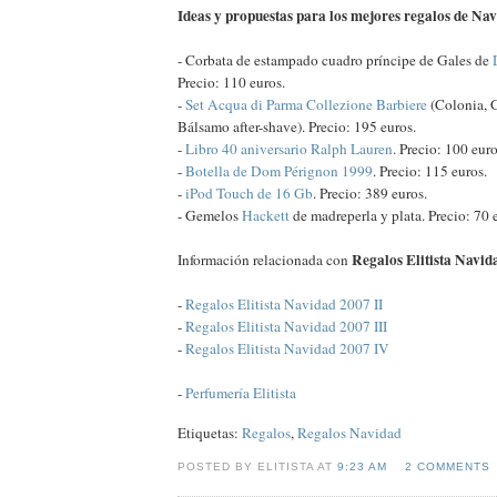
Ideas y propuestas para los mejores regalos de Na
- Corbata de estampado cuadro príncipe de Gales de
Precio: 110 euros.
-
Set Acqua di Parma Collezione Barbiere
(Colonia, G
Bálsamo after-shave). Precio: 195 euros.
-
Libro 40 aniversario Ralph Lauren
. Precio: 100 euro
-
Botella de Dom Pérignon 1999
. Precio: 115 euros.
-
iPod Touch de 16 Gb
. Precio: 389 euros.
- Gemelos
Hackett
de madreperla y plata. Precio: 70 
Regalos Elitista Navid
Información relacionada con
-
Regalos Elitista Navidad 2007 II
-
Regalos Elitista Navidad 2007 III
-
Regalos Elitista Navidad 2007 IV
-
Perfumería Elitista
Etiquetas:
Regalos
,
Regalos Navidad
POSTED BY ELITISTA AT
9:23 AM
2 COMMENTS