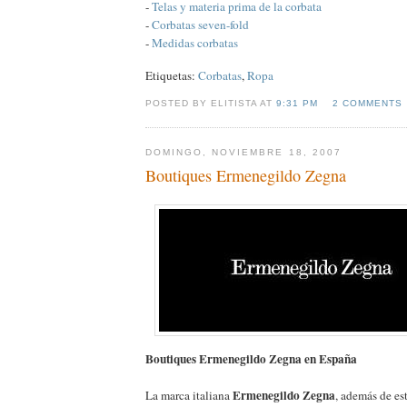
-
Telas y materia prima de la corbata
-
Corbatas seven-fold
-
Medidas corbatas
Etiquetas:
Corbatas
,
Ropa
POSTED BY ELITISTA AT
9:31 PM
2 COMMENTS
DOMINGO, NOVIEMBRE 18, 2007
Boutiques Ermenegildo Zegna
Boutiques Ermenegildo Zegna en España
Ermenegildo Zegna
La marca italiana
, además de es