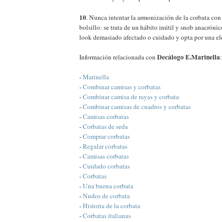
10
. Nunca intentar la armonización de la corbata con
bolsillo: se trata de un hábito inútil y snob anacróni
look demasiado afectado o cuidado y opta por una el
Decálogo E.Marinella
Información relacionada con
:
-
Marinella
-
Combinar camisas y corbatas
-
Combinar camisa de rayas y corbata
-
Combinar camisas de cuadros y corbatas
-
Camisas corbatas
-
Corbatas de seda
-
Comprar corbatas
-
Regalar corbatas
-
Camisas corbatas
-
Cuidado corbatas
-
Corbatas
-
Una buena corbata
-
Nudos de corbata
-
Historia de la corbata
-
Corbatas italianas