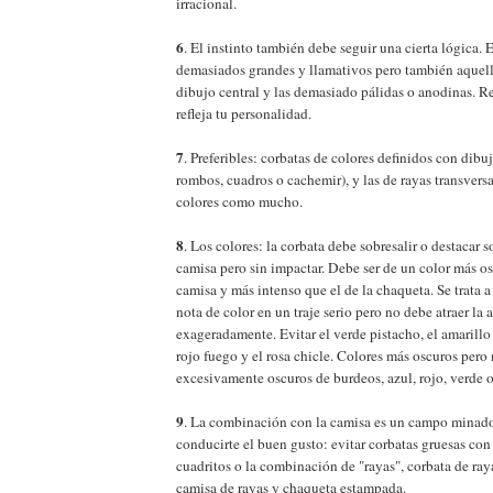
irracional.
6
. El instinto también debe seguir una cierta lógica.
demasiados grandes y llamativos pero también aquel
dibujo central y las demasiado pálidas o anodinas. R
refleja tu personalidad.
7
. Preferibles: corbatas de colores definidos con dib
rombos, cuadros o cachemir), y las de rayas transversa
colores como mucho.
8
. Los colores: la corbata debe sobresalir o destacar so
camisa pero sin impactar. Debe ser de un color más os
camisa y más intenso que el de la chaqueta. Se trata 
nota de color en un traje serio pero no debe atraer la 
exageradamente. Evitar el verde pistacho, el amarillo
rojo fuego y el rosa chicle. Colores más oscuros pero
excesivamente oscuros de burdeos, azul, rojo, verde 
9
. La combinación con la camisa es un campo minad
conducirte el buen gusto: evitar corbatas gruesas co
cuadritos o la combinación de "rayas", corbata de ra
camisa de rayas y chaqueta estampada.