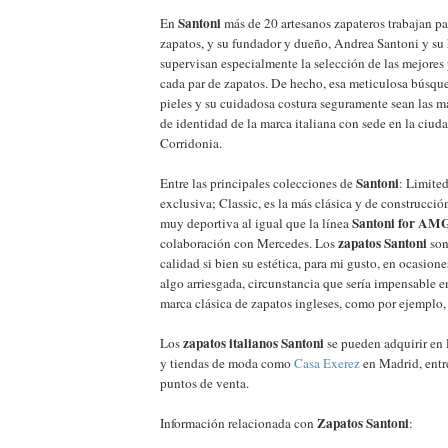
Santoni
En
más de 20 artesanos zapateros trabajan pa
zapatos, y su fundador y dueño, Andrea Santoni y su
supervisan especialmente la selección de las mejores 
cada par de zapatos. De hecho, esa meticulosa búsque
pieles y su cuidadosa costura seguramente sean las má
de identidad de la marca italiana con sede en la ciuda
Corridonia.
Santoni
Entre las principales colecciones de
: Limited
exclusiva; Classic, es la más clásica y de construcci
Santoni for AM
muy deportiva al igual que la línea
zapatos Santoni
colaboración con Mercedes. Los
son
calidad si bien su estética, para mi gusto, en ocasione
algo arriesgada, circunstancia que sería impensable 
marca clásica de zapatos ingleses, como por ejemplo
zapatos italianos Santoni
Los
se pueden adquirir en 
y tiendas de moda como
Casa Exerez
en Madrid, entr
puntos de venta.
Zapatos Santoni
Información relacionada con
: