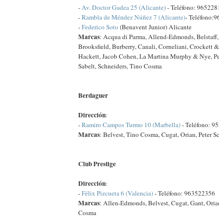
-
Av. Doctor Gadea 25 (Alicante)
- Teléfono: 965228
-
Rambla de Méndez Núñez 7 (Alicante)
- Teléfono:
-
Federico Soto
(Benavent Junior) Alicante
Marcas
: Acqua di Parma, Allend-Edmonds, Belstaff, 
Brooksfield, Burberry, Canali, Corneliani, Crockett &
Hackett, Jacob Cohen, La Martina Murphy & Nye, Pe
Sabelt, Schneiders, Tino Cosma
Berdaguer
Dirección
:
-
Ramiro Campos Turmo 10 (Marbella)
- Teléfono: 9
Marcas
: Belvest, Tino Cosma, Cugat, Orian, Peter Sc
Club Prestige
Dirección
:
-
Félix Pizcueta 6 (Valencia)
- Teléfono: 963522356
Marcas
: Allen-Edmonds, Belvest, Cugat, Gant, Orian
Cosma