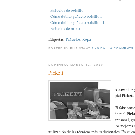
-
Pañuelos de bolsillo
-
Cómo doblar pañuelo bolsillo I
-
Cómo doblar pañuelo bolsillo III
-
Pañuelos de mano
Etiquetas:
Pañuelos
,
Ropa
POSTED BY ELITISTA AT
7:40 PM
0 COMMENTS
DOMINGO, MARZO 21, 2010
Pickett
Accesorios 
piel Pickett
El fabricante
Picke
de piel
artesanal, gr
los mejores 
utilización de las técnicas más tradicionales. En su c