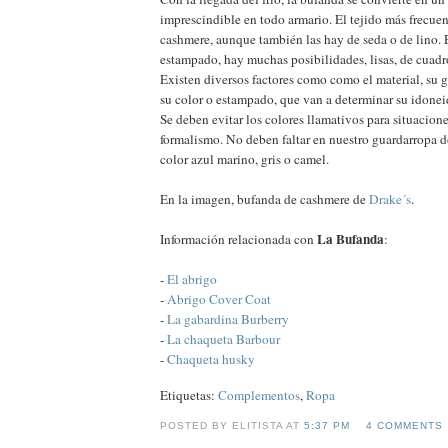
imprescindible en todo armario. El tejido más frecuent
cashmere, aunque también las hay de seda o de lino. 
estampado, hay muchas posibilidades, lisas, de cuadro
Existen diversos factores como como el material, su g
su color o estampado, que van a determinar su idonei
Se deben evitar los colores llamativos para situacione
formalismo. No deben faltar en nuestro guardarropa d
color azul marino, gris o camel.
En la imagen, bufanda de cashmere de
Drake´s
.
La Bufanda
Información relacionada con
:
-
El abrigo
-
Abrigo Cover Coat
-
La gabardina Burberry
-
La chaqueta Barbour
-
Chaqueta husky
Etiquetas:
Complementos
,
Ropa
POSTED BY ELITISTA AT
5:37 PM
4 COMMENTS