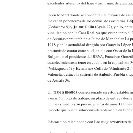
excelentes artesanos del traje y asimismo, de gran tra
Es en Madrid donde se concentran la mayoría de sast
Lóp
Destacan por encima de los demás, dos sastrerías,
Jaime Gallo
(Cedaceros 9) y
(Ayala 27), y ello, entre
vinculación con la Casa Real, ya que visten tanto al
de Asturias pero también a Jaime de Marichalar. La p
1918 y en la actualidad dirigida por Gonzalo López 
presumir de contar entre su clientela con Óscar de la
Bulgaria o el presidente del BBVA, Francisco Gonzál
M
establecimientos a tener en cuenta en la capital son
Hermanos Collado
(Velázquez 96) y
(Almirante 21).
Antonio Puebla
Valencia, destaca la sastrería de
situ
de Austria 36.
traje a medida
Un
confeccionado en estos establecim
a unas 50 horas de trabajo, un plazo de entrega desd
un mes y medio y su precio, a partir de unos 1.000 
importe que puede subir considerablemente en funció
Los mejores sastres de
Información relacionada con