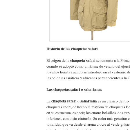
Historia de las chaquetas safari
chaqueta safari
El origen de la
se remonta a la Prime
cuando se adoptó como uniforme de verano del ejércit
los años treinta cuando se introdujo en el vestuario d
las colonias asiáticas y africanas pertenecientes a 
Las chaquetas safari o saharianas
chaqueta safari
sahariana
La
o
es un clásico dentro 
chaquetas sport, de hecho la mayoría de chaquetas Bel
en su estructura, es decir, los cuatro bolsillos, dos su
inferiores, con o sin cinturón. Su color más genuino es 
tonalidad que va desde el arena u ocre al verde grisáce
trata de una chaqueta perfecta para entretiempo, es de