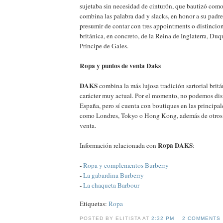
sujetaba sin necesidad de cinturón, que bautizó com
combina las palabra dad y slacks, en honor a su padr
presumir de contar con tres appointments o distincio
británica, en concreto, de la Reina de Inglaterra, D
Príncipe de Gales.
Ropa y puntos de venta Daks
DAKS
combina la más lujosa tradición sartorial britá
carácter muy actual. Por el momento, no podemos disf
España, pero sí cuenta con boutiques en las principa
como Londres, Tokyo o Hong Kong, además de otros
venta.
Ropa DAKS
Información relacionada con
:
-
Ropa y complementos Burberry
-
La gabardina Burberry
-
La chaqueta Barbour
Etiquetas:
Ropa
POSTED BY ELITISTA AT
2:32 PM
2 COMMENTS