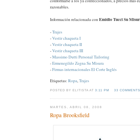
conformarse a los ya confeccionados, a precios más 
razonables.
Emidio Tucci Su Misu
Información relacionada con
-
Trajes
-
Vestir chaqueta I
-
Vestir chaqueta II
-
Vestir chaqueta III
-
Massimo Dutti Personal Tailoring
-
Ermenegildo Zegna Su Misura
-
Firmas internacionales El Corte Inglés
Etiquetas:
Ropa
,
Trajes
POSTED BY ELITISTA AT
3:11 PM
33 COMMENT
MARTES, ABRIL 08, 2008
Ropa Brooksfield