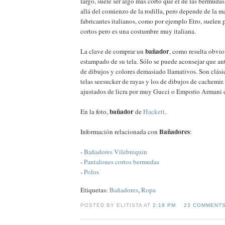
largo, suele ser algo más corto que el de las bermudas
allá del comienzo de la rodilla, pero depende de la ma
fabricantes italianos, como por ejemplo Etro, suelen
cortos pero es una costumbre muy italiana.
bañador
La clave de comprar un
, como resulta obvio,
estampado de su tela. Sólo se puede aconsejar que ant
de dibujos y colores demasiado llamativos. Son clási
telas seesucker de rayas y los de dibujos de cachemi
ajustados de licra por muy Gucci o Emporio Armani 
bañador
En la foto,
de
Hackett
.
Bañadores
Información relacionada con
:
-
Bañadores Vilebrequin
-
Pantalones cortos bermudas
-
Polos
Etiquetas:
Bañadores
,
Ropa
POSTED BY ELITISTA AT
2:19 PM
23 COMMENT