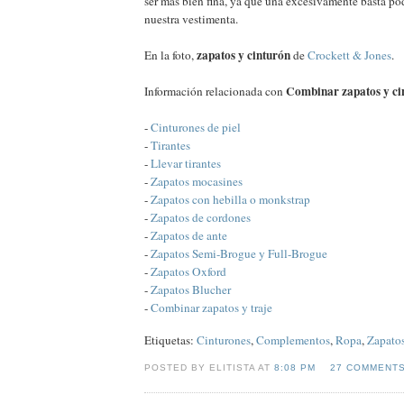
ser más bien fina, ya que una excesivamente basta podr
nuestra vestimenta.
zapatos y cinturón
En la foto,
de
Crockett & Jones
.
Combinar zapatos y ci
Información relacionada con
-
Cinturones de piel
-
Tirantes
-
Llevar tirantes
-
Zapatos mocasines
-
Zapatos con hebilla o monkstrap
-
Zapatos de cordones
-
Zapatos de ante
-
Zapatos Semi-Brogue y Full-Brogue
-
Zapatos Oxford
-
Zapatos Blucher
-
Combinar zapatos y traje
Etiquetas:
Cinturones
,
Complementos
,
Ropa
,
Zapato
POSTED BY ELITISTA AT
8:08 PM
27 COMMENT