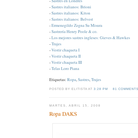
-
Sastres en Londres
-
Sastres italianos: Brioni
-
Sastres italianos: Kiton
-
Sastres italianos: Belvest
-
Ermenegildo Zegna Su Misura
-
Sastrería Henry Poole & co.
-
Los mejores sastres ingleses: Gieves & Hawkes
-
Trajes
-
Vestir chaqueta I
-
Vestir chaqueta II
-
Vestir chaqueta III
-
Telas Loro Piana
Etiquetas:
Ropa
,
Sastres
,
Trajes
POSTED BY ELITISTA AT
3:28 PM
81 COMMENT
MARTES, ABRIL 15, 2008
Ropa DAKS