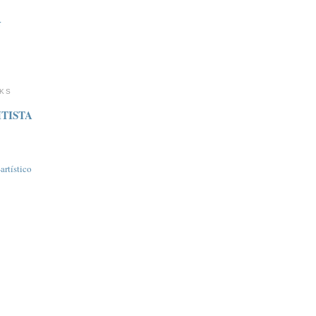
r
NKS
TISTA
rtí­stico