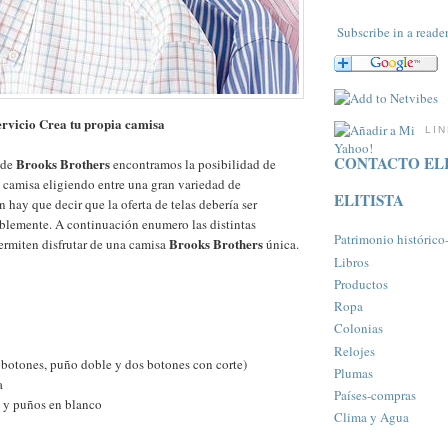
Subscribe in a reade
ervicio Crea tu propia camisa
LI
CONTACTO ELI
Brooks Brothers
 de
encontramos la posibilidad de
a camisa eligiendo entre una gran variedad de
ELITISTA
n hay que decir que la oferta de telas debería ser
blemente. A continuación enumero las distintas
Patrimonio histórico-a
Brooks Brothers
ermiten disfrutar de una camisa
única.
Libros
Productos
Ropa
Colonias
Relojes
 botones, puño doble y dos botones con corte)
Plumas
a
Paí­ses-compras
o y puños en blanco
Clima y Agua