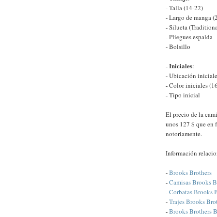
- Talla (14-22)
- Largo de manga (
- Silueta (Tradition
- Pliegues espalda
- Bolsillo
Iniciales
-
:
- Ubicación iniciale
- Color iniciales (1
- Tipo inicial
El precio de la cam
unos 127 $ que en f
notoriamente.
Información relaci
-
Brooks Brothers
-
Camisas Brooks B
-
Corbatas Brooks B
-
Trajes Brooks Bro
-
Brooks Brothers B