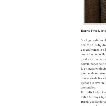
Harris Tweed, orig
Sin lugar a dudas e
dentro de los tejid
geográficamente a 
Ha
conocido como
producido en las rem
comunidades del Oes
la primera revoluci
pasaran de ser manu
ubicación de las re
ajenas a la revoluc
artesanales.
En 1846, Lady Dunm
tartán Murray a tej
tweed
, quedando ta