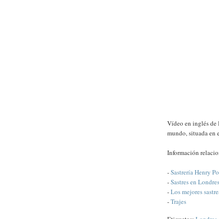
Vídeo en inglés de l
mundo, situada en 
Información relaci
-
Sastrería Henry Po
-
Sastres en Londre
-
Los mejores sastr
-
Trajes