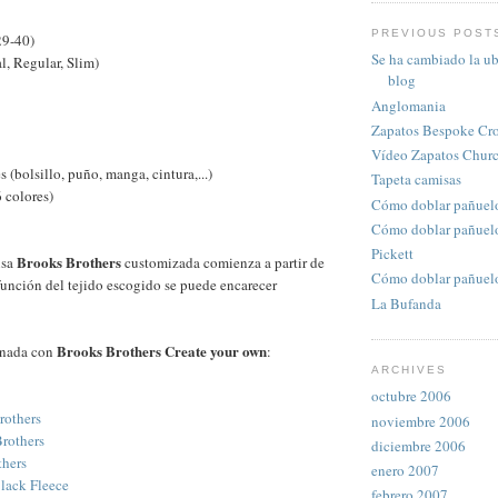
PREVIOUS POST
29-40)
Se ha cambiado la ub
al, Regular, Slim)
blog
Anglomania
Zapatos Bespoke Cro
Vídeo Zapatos Churc
s (bolsillo, puño, manga, cintura,...)
Tapeta camisas
6 colores)
Cómo doblar pañuelo 
Cómo doblar pañuelo 
Pickett
Brooks Brothers
isa
customizada comienza a partir de
Cómo doblar pañuelo 
unción del tejido escogido se puede encarecer
La Bufanda
Brooks Brothers Create your own
onada con
:
ARCHIVES
octubre 2006
rothers
noviembre 2006
rothers
diciembre 2006
thers
enero 2007
lack Fleece
febrero 2007