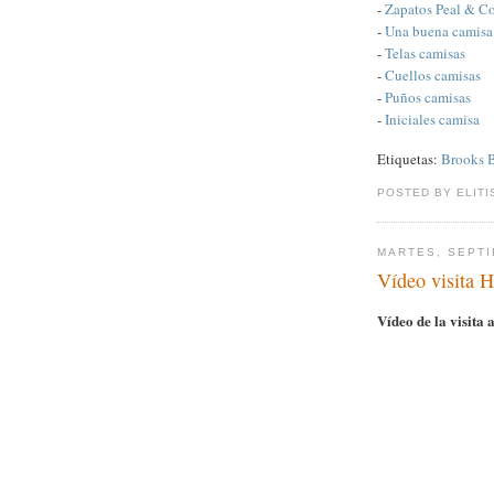
-
Zapatos Peal & C
-
Una buena camisa
-
Telas camisas
-
Cuellos camisas
-
Puños camisas
-
Iniciales camisa
Etiquetas:
Brooks B
POSTED BY ELITI
MARTES, SEPTI
Vídeo visita 
Vídeo de la visita 