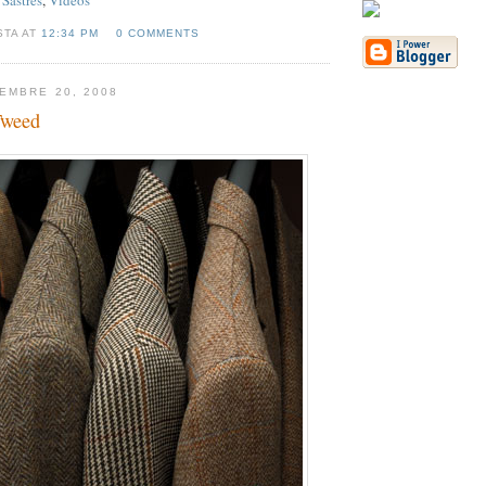
,
Sastres
,
Vídeos
STA AT
12:34 PM
0 COMMENTS
EMBRE 20, 2008
Tweed