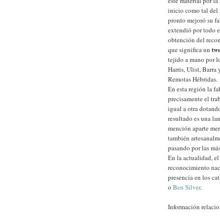
este material por la
inicio como tal del
pronto mejoró su fa
extendió por todo e
obtención del recon
tw
que significa un
tejido a mano por lo
Harris, Ulist, Barr
Remotas Hébridas.
En esta región la fa
precisamente el tra
igual a otra dotand
resultado es una lan
mención aparte mer
también artesanalme
pasando por las más
En la actualidad, 
reconocimiento naci
presencia en los ca
o
Ben Silver
.
Información relaci