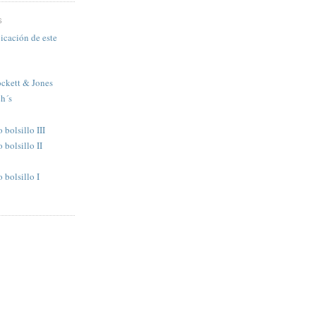
S
icación de este
ckett & Jones
h´s
bolsillo III
bolsillo II
bolsillo I