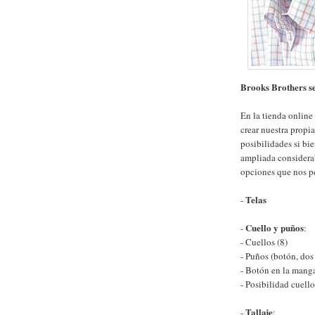
Brooks Brothers s
En la tienda online
crear nuestra propi
posibilidades si bie
ampliada considera
opciones que nos p
Telas
-
Cuello y puños
-
:
- Cuellos (8)
- Puños (botón, dos
- Botón en la mang
- Posibilidad cuell
Tallaje
-
: