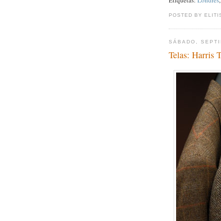
Etiquetas:
Londres
POSTED BY ELITI
SÁBADO, SEPTI
Telas: Harris 