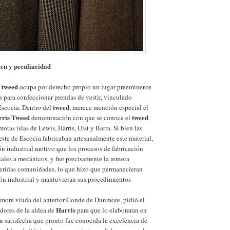
en y peculiaridad
tweed
l
ocupa por derecho propio un lugar preeminente
os para confeccionar prendas de vestir, vinculado
tweed
Escocia. Dentro del
, merece mención especial el
rris Tweed
tweed
denominación con que se conoce el
otas islas de Lewis, Harris, Uist y Barra. Si bien las
te de Escocia fabricaban artesanalmente este material,
ón industrial motivo que los procesos de fabricación
ales a mecánicos, y fue precisamente la remota
feridas comunidades, lo que hizo que permanecieran
ión industrial y mantuvieran sus procedimientos
ore viuda del anterior Conde de Dunmore, pidió el
Harris
edores de la aldea de
para que lo elaboraran en
n satisfecha que pronto fue conocida la excelencia de