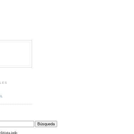
LES
IL
itista.info