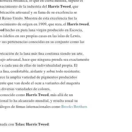
 nobleza británica, lo que en cierta medida, supuso el
Harris Tweed
 nacimiento de la industria del
, que
bricación artesanal y su fama de su excelencia se
l Reino Unido. Muestra de esta excelencia fue la
Harris tweed
ocimiento de origen en 1909, que reza, el
,
eed
hecho en pura lana virgen producido en Escocia,
s isleños en sus propias casas en las islas de Lewis,
a y sus pertenencias conocidas en su conjunto como las
bricación de la lana más fina continua siendo un arte,
bajo artesanal, hace que ninguna prenda sea exactamente
o a cada una de ellas de individualidad propia. El
a fina, confortable, aislante y sobre todo resistente;
ece la amplia variedad de pigmentos producidos
nte que van desde el ocre a variantes del magenta
 diversas variedades de colores.
Harris Tweed
el conocido como
, más allá de un
onal lo ha alcanzado mundial, y resulta usual su
tálogos de firmas internacionales como
Brooks Brothers
Telas: Harris Tweed
onada con
: