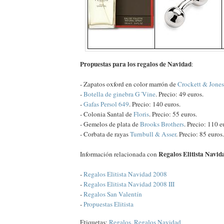
Propuestas para los regalos de Navidad
:
- Zapatos oxford en color marrón de
Crockett & Jones
-
Botella de ginebra G´Vine
. Precio: 49 euros.
-
Gafas Persol 649
. Precio: 140 euros.
- Colonia Santal de
Floris
. Precio: 55 euros.
- Gemelos de plata de
Brooks Brothers
. Precio: 110 e
- Corbata de rayas
Turnbull & Asser
. Precio: 85 euros.
Regalos Elitista Navid
Información relacionada con
-
Regalos Elitista Navidad 2008
-
Regalos Elitista Navidad 2008 III
-
Regalos San Valentín
-
Propuestas Elitista
Etiquetas:
Regalos
,
Regalos Navidad