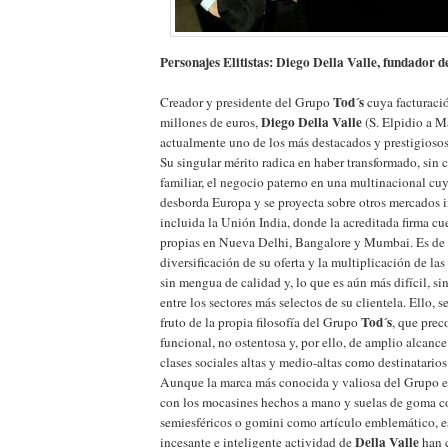
Personajes Elitistas: Diego Della Valle, fundador 
Tod´s
Creador y presidente del Grupo
cuya facturació
Diego Della Valle
millones de euros,
(S. Elpidio a M
actualmente uno de los más destacados y prestigiosos
Su singular mérito radica en haber transformado, sin c
familiar, el negocio paterno en una multinacional cuy
desborda Europa y se proyecta sobre otros mercados i
incluida la Unión India, donde la acreditada firma cu
propias en Nueva Delhi, Bangalore y Mumbai. Es de r
diversificación de su oferta y la multiplicación de las
sin mengua de calidad y, lo que es aún más difícil, s
entre los sectores más selectos de su clientela. Ello, 
Tod´s
fruto de la propia filosofía del Grupo
, que prec
funcional, no ostentosa y, por ello, de amplio alcance
clases sociales altas y medio-altas como destinatarios
Aunque la marca más conocida y valiosa del Grupo 
con los mocasines hechos a mano y suelas de goma c
semiesféricos o gomini como artículo emblemático, es
Della Valle
incesante e inteligente actividad de
han 