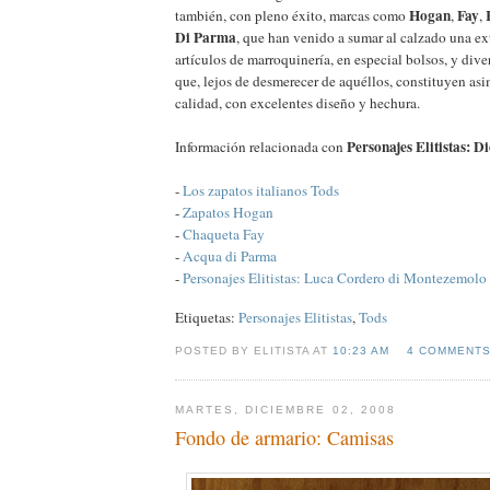
Hogan
Fay
también, con pleno éxito, marcas como
,
,
Di Parma
, que han venido a sumar al calzado una e
artículos de marroquinería, en especial bolsos, y di
que, lejos de desmerecer de aquéllos, constituyen a
calidad, con excelentes diseño y hechura.
Personajes Elitistas: D
Información relacionada con
-
Los zapatos italianos Tods
-
Zapatos Hogan
-
Chaqueta Fay
-
Acqua di Parma
-
Personajes Elitistas: Luca Cordero di Montezemolo
Etiquetas:
Personajes Elitistas
,
Tods
POSTED BY ELITISTA AT
10:23 AM
4 COMMENT
MARTES, DICIEMBRE 02, 2008
Fondo de armario: Camisas