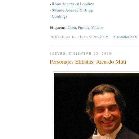
-
Ropa de caza en Londres
-
Swaine Adeney & Brigg
-
Cordings
Etiquetas:
Caza
,
Purdey
,
Vídeos
POSTED BY ELITISTA AT
9:32 PM
5 COMMENTS
JUEVES, DICIEMBRE 25, 2008
Personajes Elitistas: Ricardo Muti