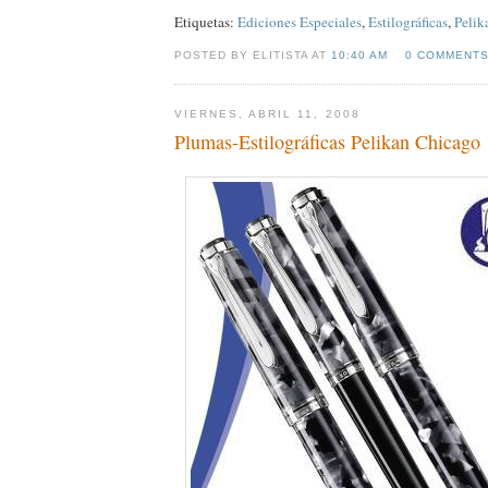
Etiquetas:
Ediciones Especiales
,
Estilográficas
,
Pelik
POSTED BY ELITISTA AT
10:40 AM
0 COMMENT
VIERNES, ABRIL 11, 2008
Plumas-Estilográficas Pelikan Chicago