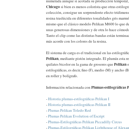
numerada aunque sí acotada su producción temporal,
Chicago
si bien es menos colorista que otras estilogr
colección, consigue un sorprendente efecto tridimens
resina traslúcida en diferentes tonalidades gris marmó
mismo que el clásico modelo Pelikan M600 lo que de 
unas generosas dimensiones y de otra lo hace cómodo 
Tanto el clip como las distintas bandas están termina
más acorde con los colores de la resina.
El sistema de carga es el tradicional en las estilográf
Pelikan
, mediante pistón integrado. El plumín esta r
Pelikan
quilates bicolor en la gama de grosores que
o
estilográficas, es decir, fino (F), medio (M) y ancho 
en roller y bolígrafo.
Plumas-estilográficas 
Información relacionada con
-
Historia plumas-estilográficas Pelikan I
-
Historia plumas-estilográficas Pelikan II
-
Plumas Pelikan Toledo Red
-
Plumas Pelikan Evolution of Escript
-
Plumas-Estilográficas Pelikan Piccadilly Circus
-
Plumas-Estilográficas Pelikan Lighthouse of Alexan