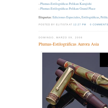
-
Plumas-Estilográficas Pelikan Karajishi
-
Plumas-Estilográficas Pelikan Grand Place
Etiquetas:
Ediciones Especiales
,
Estilográficas
,
Pelik
POSTED BY ELITISTA AT
12:27 PM
0 COMMENT
DOMINGO, MARZO 09, 2008
Plumas-Estilográficas Aurora Asia