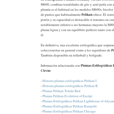
M600, combina tonalidades de gris y azul perla con u
plumín es el habitual en los modelos M600s, bicolor
Pelikan
de puntos que habitualmente
ofrece. El siste
pistón y su capacidad es destacable si tenemos en cu
notablemente inferior a sus hermanas mayores la M8
pluma ligera y con un equilibrio perfecto tanto con 
él.
En definitiva, una excelente estilográfica que sorpren
P
coleccionistas en general como a los seguidores de
También disponible en rollerball y bolígrafo.
Plumas-Estilográficas 
Información relacionada con
Circus
:
-
Historia plumas-estilográficas Pelikan I
-
Historia plumas-estilográficas Pelikan II
-
Plumas Pelikan Toledo Red
-
Plumas Pelikan Evolution of Escript
-
Plumas-Estilográficas Pelikan Lighthouse of Alexan
-
Plumas-Estilográficas Pelikan Karajishi
-
Plumas-Estilográficas Pelikan Chicago