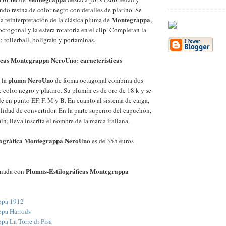
do resina de color negro con detalles de platino. Se
Montegrappa
a reinterpretación de la clásica pluma de
,
octogonal y la esfera rotatoria en el clip. Completan la
o
: rollerball, bolígrafo y portaminas.
icas Montegrappa NeroUno: características
pluma NeroUno
 la
de forma octagonal combina dos
e color negro y platino. Su plumín es de oro de 18 k y se
e en punto EF, F, M y B. En cuanto al sistema de carga,
lidad de convertidor. En la parte superior del capuchón,
n, lleva inscrita el nombre de la marca italiana.
lográfica Montegrappa NeroUno
es de 355 euros
Plumas-Estilográficas Montegrappa
onada con
ppa 1912
pa Harrods
a La Torre di Pisa