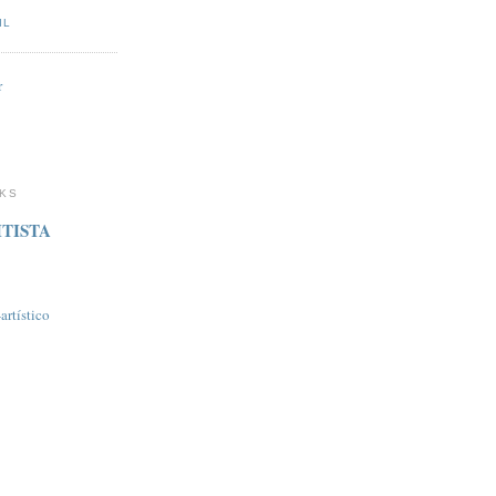
IL
r
NKS
TISTA
rtí­stico