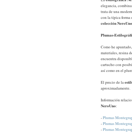
elegancia, combinan
trata de una modern
con la típica forma 
colección NeroUn
Plumas-Estilográf
Como he apuntado,
materiales, resina d
encuentra disponibl
cartucho con posibi
así como en el plumí
esti
El precio de la
aproximadamente.
Información relaci
NeroUno
:
-
Plumas Montegra
-
Plumas Montegrap
-
Plumas Montegrapp