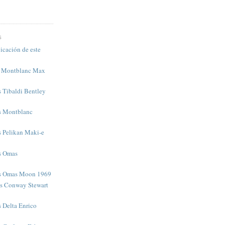
S
icación de este
s Montblanc Max
s Tibaldi Bentley
as Montblanc
s Pelikan Maki-e
as Omas
as Omas Moon 1969
as Conway Stewart
s Delta Enrico