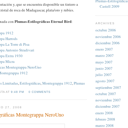
Plumas-Estilográfica
entación y, que se encuentra disponible un tintero a
Castell 2009
ristal de roca de Madagascar, plata/oro y rubíes.
Plumas-Estilográficas Eternal Bird
onada con
:
ARCHIVES
octubre 2006
ppa 1912
noviembre 2006
pa Harrods
diciembre 2006
a La Torre di Pisa
enero 2007
pa Antonio Stradivari
marzo 2007
pa Extra 1930
ppa Micra
mayo 2007
ficas Montegrappa NeroUno
junio 2007
Montegrappa 1912
julio 2007
agosto 2007
s Limitadas
,
Estilográficas
,
Montegrappa 1912
,
Plumas
septiembre 2007
STA AT
9:48 PM
0 COMMENTS
octubre 2007
noviembre 2007
diciembre 2007
O 27, 2008
enero 2008
gráficas Montegrappa NeroUno
febrero 2008
marzo 2008