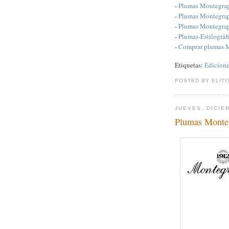
-
Plumas Montegrap
-
Plumas Montegrap
-
Plumas Montegra
-
Plumas-Estilográf
-
Comprar plumas 
Etiquetas:
Edicione
POSTED BY ELITI
JUEVES, DICIE
Plumas Monte