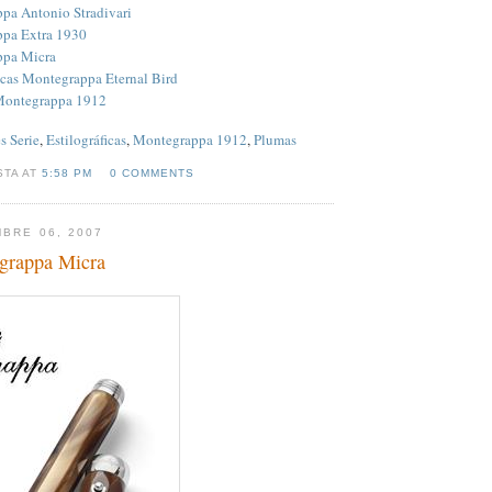
pa Antonio Stradivari
pa Extra 1930
ppa Micra
icas Montegrappa Eternal Bird
Montegrappa 1912
s Serie
,
Estilográficas
,
Montegrappa 1912
,
Plumas
STA AT
5:58 PM
0 COMMENTS
MBRE 06, 2007
grappa Micra