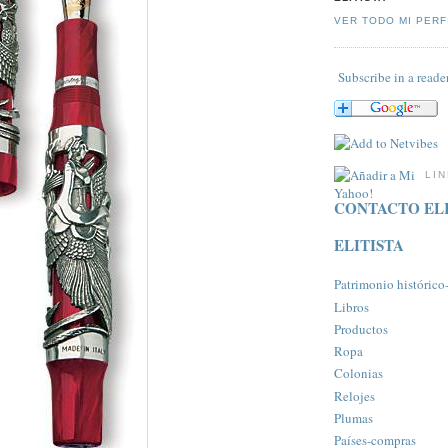
VER TODO MI PERF
Subscribe in a reade
LI
CONTACTO ELI
ELITISTA
Patrimonio histórico-a
Libros
Productos
Ropa
Colonias
Relojes
Plumas
Paí­ses-compras