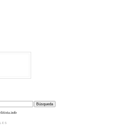
itista.info
LES