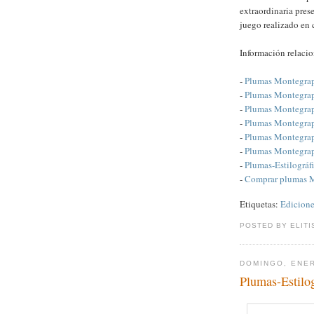
extraordinaria pres
juego realizado en c
Información relaci
-
Plumas Montegra
-
Plumas Montegrap
-
Plumas Montegrapp
-
Plumas Montegrap
-
Plumas Montegrap
-
Plumas Montegra
-
Plumas-Estilográ
-
Comprar plumas 
Etiquetas:
Edicione
POSTED BY ELITI
DOMINGO, ENER
Plumas-Estilo