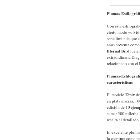
Plumas-Estilográf
Con esta estilográf
cierto modo volvió 
serie limitada que 
años noventa como 
Eternal Bird
fue el
extraordinaria Drag
relacionado con el
Plumas-Estilográf
características
Fénix
El modelo
d
en plata maciza, 10
edición de 10 ejemp
sumar 500 rollerbal
resalta el detallado
El excelente plumín
la escritura como po