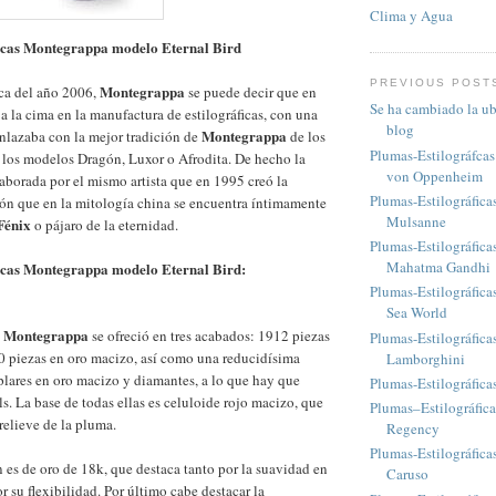
Clima y Agua
icas Montegrappa modelo Eternal Bird
PREVIOUS POST
Montegrappa
ica del año 2006,
se puede decir que en
Se ha cambiado la ub
a la cima en la manufactura de estilográficas, con una
blog
Montegrappa
enlazaba con la mejor tradición de
de los
Plumas-Estilográfca
los modelos Dragón, Luxor o Afrodita. De hecho la
von Oppenheim
aborada por el mismo artista que en 1995 creó la
Plumas-Estilográfica
ón que en la mitología china se encuentra íntimamente
Mulsanne
Fénix
o pájaro de la eternidad.
Plumas-Estilográfic
Mahatma Gandhi
icas Montegrappa modelo Eternal Bird:
Plumas-Estilográfica
Sea World
Montegrappa
e
se ofreció en tres acabados: 1912 piezas
Plumas-Estilográfic
0 piezas en oro macizo, así como una reducidísima
Lamborghini
lares en oro macizo y diamantes, a lo que hay que
Plumas-Estilográfic
ls. La base de todas ellas es celuloide rojo macizo, que
Plumas–Estilográfic
 relieve de la pluma.
Regency
Plumas-Estilográfica
 es de oro de 18k, que destaca tanto por la suavidad en
Caruso
r su flexibilidad. Por último cabe destacar la