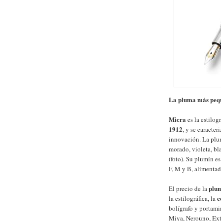
La pluma más peq
Micra
es la estilog
1912
, y se caracte
innovación. La plum
morado, violeta, bla
(foto). Su plumín e
F, M y B, alimentad
plu
El precio de la
c
la estilográfica, la
bolígrafo y portami
Miya, Nerouno, Ext