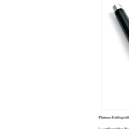
Plumas-Estilográf
estilográfica N
La