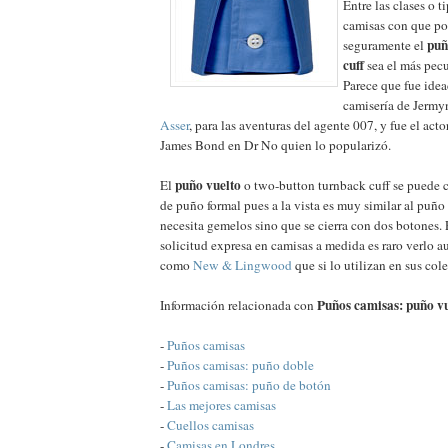
Entre las clases o 
camisas con que p
puñ
seguramente el
cuff
sea el más pecu
Parece que fue idea
camisería de Jermyn
Asser
, para las aventuras del agente 007, y fue el a
James Bond en Dr No quien lo popularizó.
puño vuelto
El
o two-button turnback cuff se puede c
de puño formal pues a la vista es muy similar al puño
necesita gemelos sino que se cierra con dos botones. 
solicitud expresa en camisas a medida es raro verlo 
como
New & Lingwood
que si lo utilizan en sus col
Puños camisas: puño v
Información relacionada con
-
Puños camisas
-
Puños camisas: puño doble
-
Puños camisas: puño de botón
-
Las mejores camisas
-
Cuellos camisas
-
Camisas en Londres