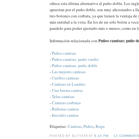
ofrece esta última alternativa al puño doble. Los ing
apuestan por el puño doble, son muy aficionados a ll
tres botones con corbata, ya que tienen la ventaja de 
más entidad a la vista. En los de un sólo botón a vec
paralelo para poder ajustarlo más o menos, como en l
Puños camisas: puño d
Información relacionada con
-
Puños camisas
-
Puños camisas: puño vuelto
-
Puños camisas: puño doble
-
Las mejores camisas
-
Cuellos camisas
-
Camisas en Londres
-
Una buena camisa
-
Telas camisas
-
Camisas corbatas
-
Ballenas camisa
-
Iniciales camisa
Etiquetas:
Camisas
,
Puños
,
Ropa
POSTED BY ELITISTA AT
9:16 PM
13 COMMENT