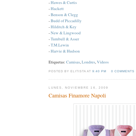
-
Hawes & Curtis
-
Hackett
-
Benson & Clegg
-
Budd of Piccadilly
-
Hilditch & Key
-
New & Lingwood
-
Turnbull & Asser
-
T.M.Lewin
-
Harvie & Hudson
Etiquetas:
Camisas
,
Londres
,
Vídeos
POSTED BY ELITISTA AT
9:40 PM
0 COMMENTS
LUNES, NOVIEMBRE 16, 2009
Camisas Finamore Napoli