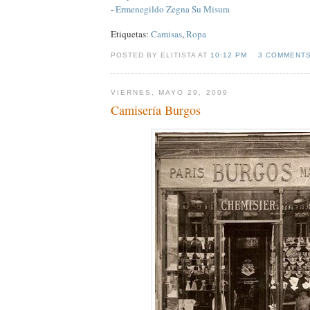
-
Ermenegildo Zegna Su Misura
Etiquetas:
Camisas
,
Ropa
POSTED BY ELITISTA AT
10:12 PM
3 COMMENT
VIERNES, MAYO 29, 2009
Camisería Burgos