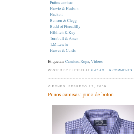
-
Puños camisas
-
Harvie & Hudson
-
Hackett
-
Benson & Clegg
-
Budd of Piccadilly
-
Hilditch & Key
-
Turnbull & Asser
-
T.M.Lewin
-
Hawes & Curtis
Etiquetas:
Camisas
,
Ropa
,
Vídeos
POSTED BY ELITISTA AT
9:47 AM
6 COMMENTS
VIERNES, FEBRERO 27, 2009
Puños camisas: puño de botón