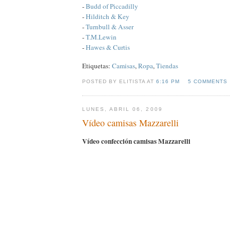
-
Budd of Piccadilly
-
Hilditch & Key
-
Turnbull & Asser
-
T.M.Lewin
-
Hawes & Curtis
Etiquetas:
Camisas
,
Ropa
,
Tiendas
POSTED BY ELITISTA AT
6:16 PM
5 COMMENTS
LUNES, ABRIL 06, 2009
Vídeo camisas Mazzarelli
Vídeo confección camisas Mazzarelli