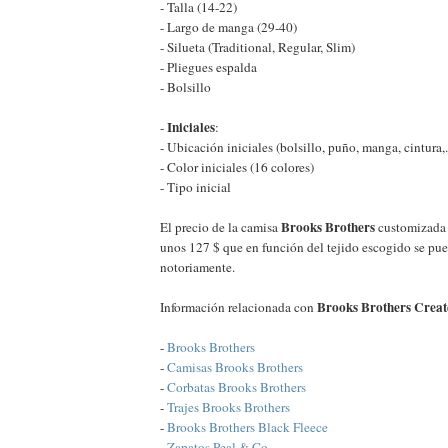
- Talla (14-22)
- Largo de manga (29-40)
- Silueta (Traditional, Regular, Slim)
- Pliegues espalda
- Bolsillo
Iniciales
-
:
- Ubicación iniciales (bolsillo, puño, manga, cintura,..
- Color iniciales (16 colores)
- Tipo inicial
Brooks Brothers
El precio de la camisa
customizada 
unos 127 $ que en función del tejido escogido se pu
notoriamente.
Brooks Brothers Creat
Información relacionada con
-
Brooks Brothers
-
Camisas Brooks Brothers
-
Corbatas Brooks Brothers
-
Trajes Brooks Brothers
-
Brooks Brothers Black Fleece
-
Zapatos Peal & Co