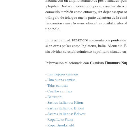
medida con un amplio abanico de posibilidades (puños
y tejidos. Destacan sobre todo, por su característico c
conocido también como cutaway, sin dejar escapar ot
triángulo de tela que une la parte delantera de la cami
las camisas
ready to wear
, ofrece tres posibilidades: 
tipo polo.
Finamore
En la actualidad,
no cuenta con puntos de 
si en otros países como Inglaterra, Italia, Alemania, 
sin olvidar, su establecimiento napolitano situado en
Camisas Finamore Nap
Información relacionada con
-
Las mejores camisas
-
Una buena camisa
-
Telas camisas
-
Cuellos camisas
-
Battistoni
-
Sastres italianos: Kiton
-
Sastres italianos: Brioni
-
Sastres italianos: Belvest
-
Ropa Loro Piana
-
Ropa Brooksfield