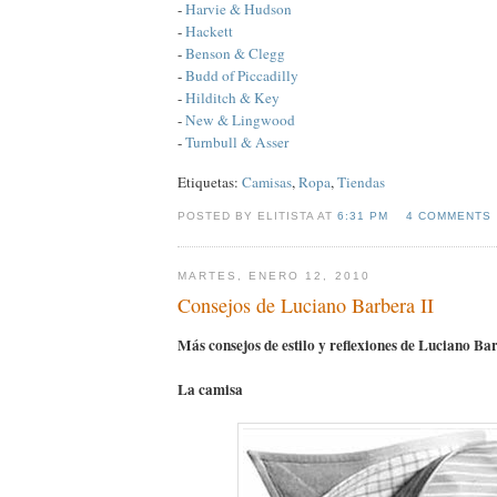
-
Harvie & Hudson
-
Hackett
-
Benson & Clegg
-
Budd of Piccadilly
-
Hilditch & Key
-
New & Lingwood
-
Turnbull & Asser
Etiquetas:
Camisas
,
Ropa
,
Tiendas
POSTED BY ELITISTA AT
6:31 PM
4 COMMENTS
MARTES, ENERO 12, 2010
Consejos de Luciano Barbera II
Más consejos de estilo y reflexiones de Luciano Ba
La camisa