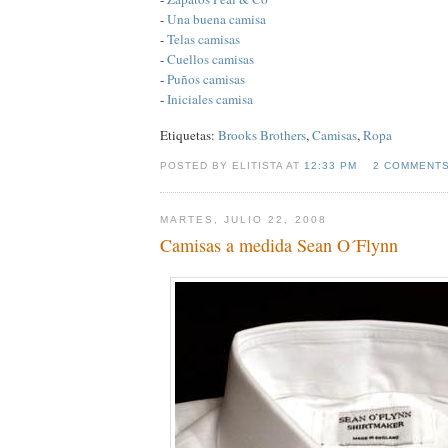
-
Una buena camisa
-
Telas camisas
-
Cuellos camisas
-
Puños camisas
-
Iniciales camisa
Etiquetas:
Brooks Brothers
,
Camisas
,
Ropa
POSTED BY ELITISTA AT
12:33 PM
2 COMMENT
MARTES, JULIO 22, 2008
Camisas a medida Sean O´Flynn