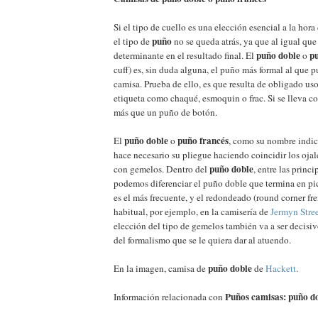
Si el tipo de cuello es una elección esencial a la hor
puño
el tipo de
no se queda atrás, ya que al igual que
puño doble
p
determinante en el resultado final. El
o
cuff) es, sin duda alguna, el puño más formal al que p
camisa. Prueba de ello, es que resulta de obligado us
etiqueta como chaqué, esmoquin o frac. Si se lleva co
más que un puño de botón.
puño doble
puño francés
El
o
, como su nombre indica
hace necesario su pliegue haciendo coincidir los ojal
puño doble
con gemelos. Dentro del
, entre las princi
podemos diferenciar el puño doble que termina en pi
es el más frecuente, y el redondeado (round corner fr
habitual, por ejemplo, en la camisería de
Jermyn Stre
elección del tipo de gemelos también va a ser decisi
del formalismo que se le quiera dar al atuendo.
puño doble
En la imagen, camisa de
de
Hackett
.
Puños camisas: puño d
Información relacionada con