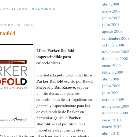
abril 2008
STA AT
11:09 AM
0 COMMENTS
mayo 2008
junio 2008
julio 2008
BRERO 06, 2008
agosto 2008
Duofold
septiembre 2008
octubre 2008
Libro Parker Duofold:
noviembre 2008
imprescindible para
diciembre 2008
coleccionistas
enero 2009
febrero 2009
libro
Sin duda, la publicación del
abril 2009
Parker Duofold
David
escrito por
junio 2009
Sheperd
Dan Zazove
y
, supone
julio 2009
un hito destacado para los
octubre 2009
coleccionistas de estilográficas en
general y especialmente para los
noviembre 2009
Parker
de este modelo de
en
diciembre 2009
Parker
particular. Quizá la
enero 2010
Duofold
, sea el prototipo más
marzo 2010
importante de pluma desde su
abril 2010
1 hasta el día de hoy. El exhaustivo trabajo se adentra