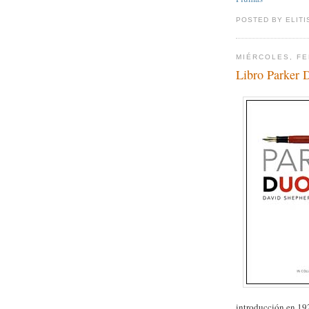
POSTED BY ELITI
MIÉRCOLES, FE
Libro Parker 
introducción en 192