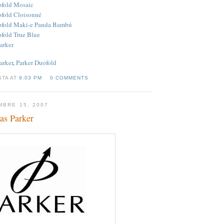
ofold Mosaic
ofold Cloisonné
ofold Maki-e Panda Bambú
fold True Blue
arker
arker
,
Parker Duofold
STA AT
9:03 PM
0 COMMENTS
MBRE 15, 2007
as Parker