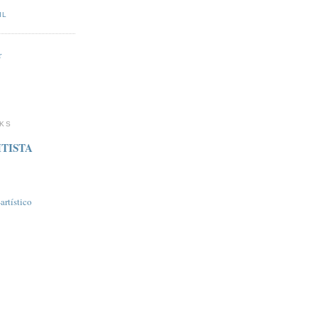
IL
r
NKS
TISTA
rtí­stico