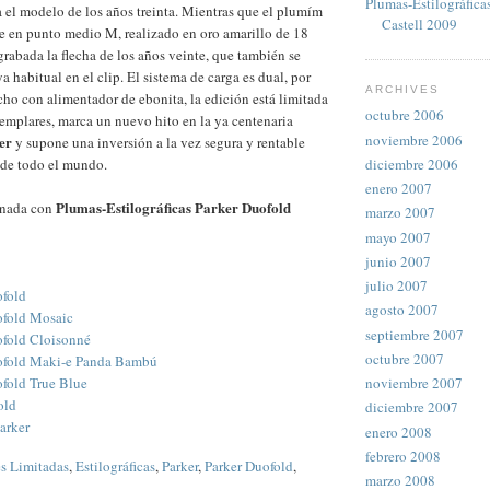
Plumas-Estilográfica
el modelo de los años treinta. Mientras que el plumím
Castell 2009
e en punto medio M, realizado en oro amarillo de 18
grabada la flecha de los años veinte, que también se
 habitual en el clip. El sistema de carga es dual, por
ARCHIVES
cho con alimentador de ebonita, la edición está limitada
octubre 2006
jemplares, marca un nuevo hito en la ya centenaria
noviembre 2006
er
y supone una inversión a la vez segura y rentable
diciembre 2006
 de todo el mundo.
enero 2007
Plumas-Estilográficas Parker Duofold
onada con
marzo 2007
mayo 2007
junio 2007
julio 2007
ofold
agosto 2007
ofold Mosaic
septiembre 2007
ofold Cloisonné
octubre 2007
ofold Maki-e Panda Bambú
fold True Blue
noviembre 2007
old
diciembre 2007
arker
enero 2008
febrero 2008
s Limitadas
,
Estilográficas
,
Parker
,
Parker Duofold
,
marzo 2008