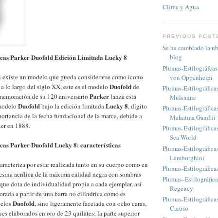
Clima y Agua
PREVIOUS POST
Se ha cambiado la ub
icas Parker Duofold Edición Limitada Lucky 8
blog
Plumas-Estilográfca
si existe un modelo que pueda considerarse como icono
von Oppenheim
Duofold
s a lo largo del siglo XX, este es el modelo
de
Plumas-Estilográfica
Parker
emoración de su 120 aniversario
lanza esta
Mulsanne
Duofold
Lucky 8
 modelo
bajo la edición limitada
, dígito
Plumas-Estilográfic
portancia de la fecha fundacional de la marca, debida a
Mahatma Gandhi
ker en 1888.
Plumas-Estilográfica
Sea World
cas Parker Duofold Lucky 8: características
Plumas-Estilográfic
Lamborghini
caracteriza por estar realizada tanto en su cuerpo como en
Plumas-Estilográfic
sina acrílica de la máxima calidad negra con sombras
Plumas–Estilográfic
 que dota de individualidad propia a cada ejemplar, así
Regency
orada a partir de una barra no cilíndrica como es
Plumas-Estilográfica
Duofold
delos
, sino ligeramente facetada con ocho caras,
Caruso
es elaborados en oro de 23 quilates; la parte superior