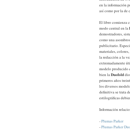
en la información 
así como por la de 
El libro comienza c
modo central en la
demostradores, sist
como una asombrosa
publicitario. Espec
materiales, colores,
la redacción a la ve
extremadamente útil
modelo producido e
Duofold
bien la
dio
primeros años trein
los diversos model
definitiva se trata 
estilográficas debier
Información relaci
-
Plumas Parker
-
Plumas Parker Du