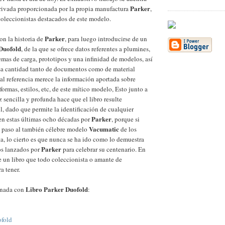
Parker
privada proporcionada por la propia manufactura
,
coleccionistas destacados de este modelo.
Parker
on la historia de
, para luego introducirse de un
Duofold
, de la que se ofrece datos referentes a plumines,
emas de carga, prototipos y una infinidad de modelos, así
 cantidad tanto de documentos como de material
ial referencia merece la información aportada sobre
 formas, estilos, etc, de este mítico modelo, Esto junto a
z sencilla y profunda hace que el libro resulte
, dado que permite la identificación de cualquier
Parker
n estas últimas ocho décadas por
, porque si
Vacumatic
 paso al también célebre modelo
de los
ta, lo cierto es que nunca se ha ido como lo demuestra
Parker
os lanzados por
para celebrar su centenario. En
de un libro que todo coleccionista o amante de
a tener.
Libro Parker Duofold
onada con
:
ofold