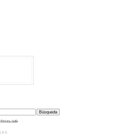
itista.info
LES