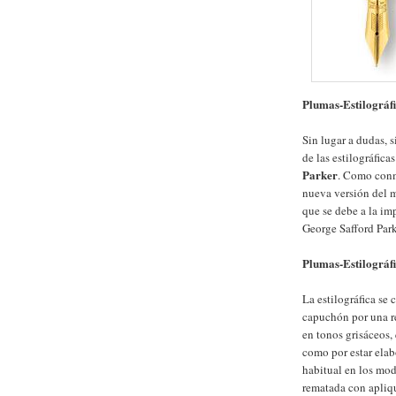
Plumas-Estilográf
Sin lugar a dudas, 
de las estilográfica
Parker
. Como conm
nueva versión del
que se debe a la im
George Safford Par
Plumas-Estilográfi
La estilográfica se 
capuchón por una re
en tonos grisáceos,
como por estar elab
habitual en los mo
rematada con apliqu