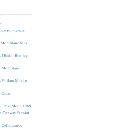
S
icación de este
s Montblanc Max
s Tibaldi Bentley
as Montblanc
s Pelikan Maki-e
as Omas
as Omas Moon 1969
as Conway Stewart
s Delta Enrico