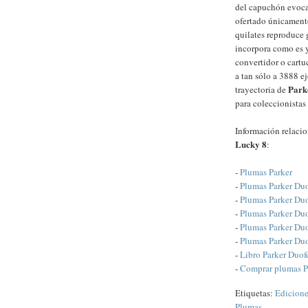
del capuchón evoca 
ofertado únicament
quilates reproduce 
incorpora como es ya
convertidor o cartu
a tan sólo a 3888 e
Park
trayectoria de
para coleccionistas
Información relaci
Lucky 8
:
-
Plumas Parker
-
Plumas Parker Du
-
Plumas Parker Du
-
Plumas Parker Du
-
Plumas Parker Du
-
Plumas Parker Duo
-
Libro Parker Duof
-
Comprar plumas P
Etiquetas:
Edicione
Plumas