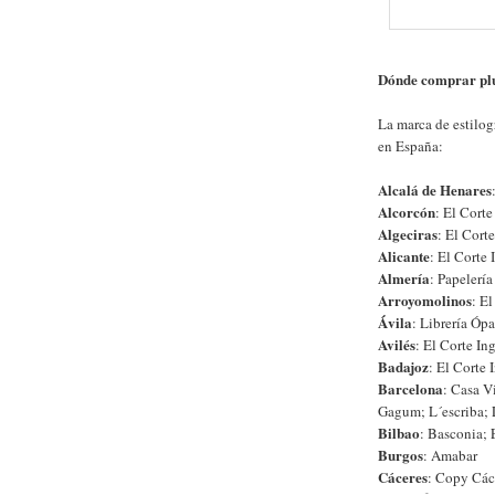
Dónde comprar pl
La marca de estilog
en España:
Alcalá de Henares
Alcorcón
: El Corte
Algeciras
: El Corte
Alicante
: El Corte
Almería
: Papelerí
Arroyomolinos
: El
Ávila
: Librería Óp
Avilés
: El Corte In
Badajoz
: El Corte
Barcelona
: Casa Vi
Gagum; L´escriba; L
Bilbao
: Basconia; 
Burgos
: Amabar
Cáceres
: Copy Các